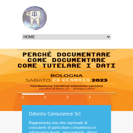
1
2
3
4
Odonto Consulence Srl
Rappresenta una rete nazionale di
consulenti di particolare competenza in
odontoiatria legale, provvedendo, altresì,