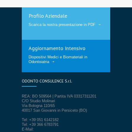
Profilo Aziendale
Scarica la nostra presentazione in PDF
Aggiornamento Intensivo
Dispositivi Medici e Biomateriali in
Odontoiatria
ODONTO CONSULENCE S.r.l.
REA: BO 509564 | Partita IVA 03317311201
C/O Studio Molinari
Via Bologna 110/65
40017 San Giovanni in Persiceto (BO)
Tel: +39 051 6142182
Tel: +39 366 6783791
E-Mail: